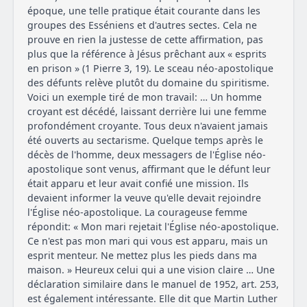
époque, une telle pratique était courante dans les
groupes des Esséniens et d'autres sectes. Cela ne
prouve en rien la justesse de cette affirmation, pas
plus que la référence à Jésus prêchant aux « esprits
en prison » (1 Pierre 3, 19). Le sceau néo-apostolique
des défunts relève plutôt du domaine du spiritisme.
Voici un exemple tiré de mon travail: … Un homme
croyant est décédé, laissant derrière lui une femme
profondément croyante. Tous deux n'avaient jamais
été ouverts au sectarisme. Quelque temps après le
décès de l'homme, deux messagers de l'Église néo-
apostolique sont venus, affirmant que le défunt leur
était apparu et leur avait confié une mission. Ils
devaient informer la veuve qu'elle devait rejoindre
l'Église néo-apostolique. La courageuse femme
répondit: « Mon mari rejetait l'Église néo-apostolique.
Ce n'est pas mon mari qui vous est apparu, mais un
esprit menteur. Ne mettez plus les pieds dans ma
maison. » Heureux celui qui a une vision claire … Une
déclaration similaire dans le manuel de 1952, art. 253,
est également intéressante. Elle dit que Martin Luther